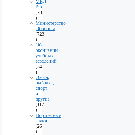
products
МВД
РФ
78
78
products
Министерство
Обороны
723
723
products
Об
окончании
учебных
заведений
24
24
products
Охота,
рыбалка,
спорт
и
другие
117
117
products
Портретные
знаки
26
26