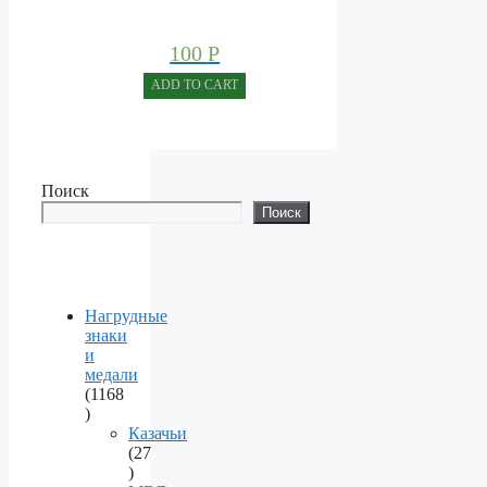
100
Р
ADD TO CART
Поиск
Поиск
Нагрудные
знаки
и
медали
1168
1168
products
Казачьи
27
27