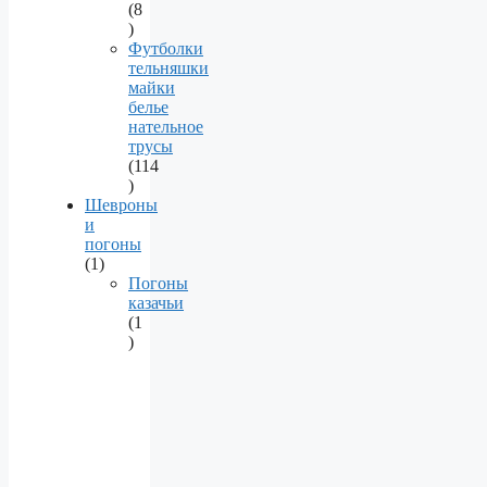
8
8
products
Футболки
тельняшки
майки
белье
нательное
трусы
114
114
products
Шевроны
и
погоны
1
1
product
Погоны
казачьи
1
1
product