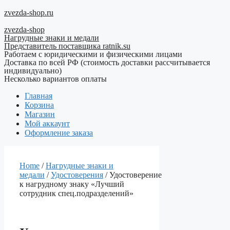
Перейти
zvezda-shop.ru
к
zvezda-shop
содержимому
Нагрудные знаки и медали
Представитель поставщика ratnik.su
Работаем с юридическими и физическими лицами
Доставка по всей РФ (стоимость доставки рассчитывается
индивидуально)
Несколько вариантов оплаты
Главная
Корзина
Магазин
Мой аккаунт
Оформление заказа
Home
/
Нагрудные знаки и
медали
/
Удостоверения
/ Удостоверение
к нагрудному знаку «Лучший
сотрудник спец.подразделений»