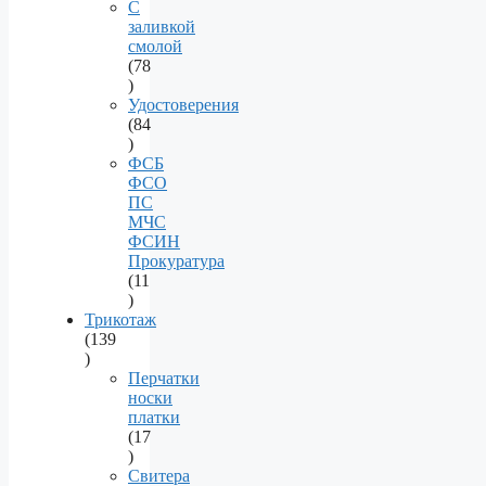
products
С
заливкой
смолой
78
78
products
Удостоверения
84
84
products
ФСБ
ФСО
ПС
МЧС
ФСИН
Прокуратура
11
11
products
Трикотаж
139
139
products
Перчатки
носки
платки
17
17
products
Свитера