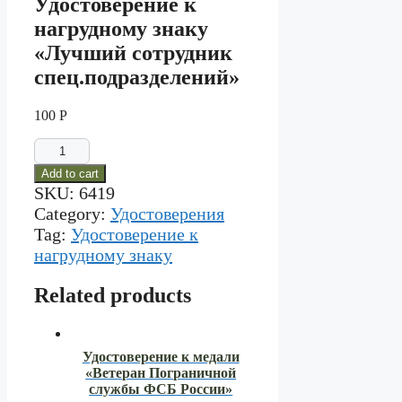
Удостоверение к
нагрудному знаку
«Лучший сотрудник
спец.подразделений»
100
Р
Удостоверение
к
Add to cart
нагрудному
SKU:
6419
знаку
"Лучший
Category:
Удостоверения
сотрудник
Tag:
Удостоверение к
спец.подразделений"
нагрудному знаку
quantity
Related products
Удостоверение к медали
«Ветеран Пограничной
службы ФСБ России»