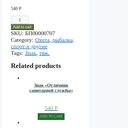
540
Р
Знак
"Снайпер"
Add to cart
quantity
SKU:
БП00000707
Category:
Охота, рыбалка,
спорт и другие
Tags:
Знак
,
тяж.
Related products
Знак «Отличник
санитарной службы»
540
Р
ADD TO CART