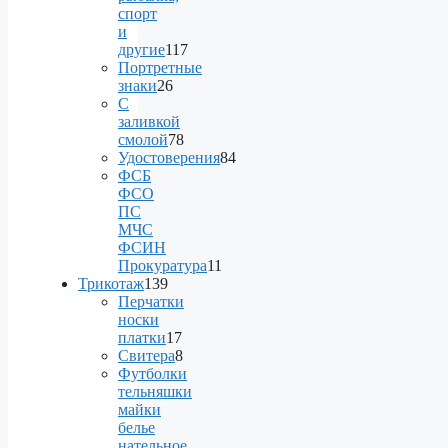
спорт
и
другие
117
117
Портретные
products
знаки
26
26
С
products
заливкой
смолой
78
78
Удостоверения
84
products
84
ФСБ
products
ФСО
ПС
МЧС
ФСИН
Прокуратура
11
11
Трикотаж
139
139
products
Перчатки
products
носки
платки
17
17
Свитера
8
products
8
Футболки
products
тельняшки
майки
белье
нательное