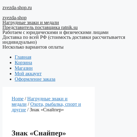
Перейти
zvezda-shop.ru
к
zvezda-shop
содержимому
Нагрудные знаки и медали
Представитель поставщика ratnik.su
Работаем с юридическими и физическими лицами
Доставка по всей РФ (стоимость доставки рассчитывается
индивидуально)
Несколько вариантов оплаты
Главная
Корзина
Магазин
Мой аккаунт
Оформление заказа
Home
/
Нагрудные знаки и
медали
/
Охота, рыбалка, спорт и
другие
/ Знак «Снайпер»
Знак «Снайпер»