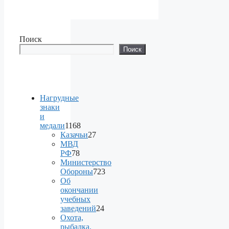
Поиск
Поиск
Нагрудные
знаки
и
медали
1168
1168
Казачьи
27
products
27
МВД
products
РФ
78
78
Министерство
products
Обороны
723
723
Об
products
окончании
учебных
заведений
24
24
Охота,
products
рыбалка,