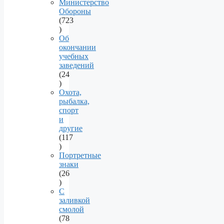
products
Министерство
Обороны
723
723
products
Об
окончании
учебных
заведений
24
24
products
Охота,
рыбалка,
спорт
и
другие
117
117
products
Портретные
знаки
26
26
products
С
заливкой
смолой
78