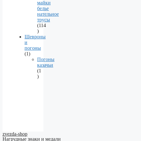
майки
белье
нательное
трусы
114
114
products
Шевроны
и
погоны
1
1
product
Погоны
казачьи
1
1
product
zvezda-shop
Нагрудные знаки и медали