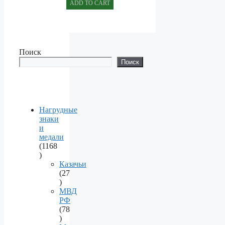
ADD TO CART
Поиск
Поиск
Нагрудные
знаки
и
медали
1168
1168
products
Казачьи
27
27
products
МВД
РФ
78
78