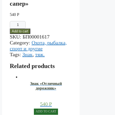
сапер»
540
Р
Знак
"Отличный
Add to cart
сапер"
SKU:
БП00001617
quantity
Category:
Охота, рыбалка,
спорт и другие
Tags:
Знак
,
тяж.
Related products
Знак «Отличный
дорожник»
540
Р
ADD TO CART