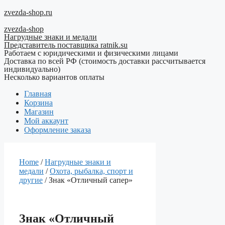
Перейти
zvezda-shop.ru
к
zvezda-shop
содержимому
Нагрудные знаки и медали
Представитель поставщика ratnik.su
Работаем с юридическими и физическими лицами
Доставка по всей РФ (стоимость доставки рассчитывается
индивидуально)
Несколько вариантов оплаты
Главная
Корзина
Магазин
Мой аккаунт
Оформление заказа
Home
/
Нагрудные знаки и
медали
/
Охота, рыбалка, спорт и
другие
/ Знак «Отличный сапер»
Знак «Отличный