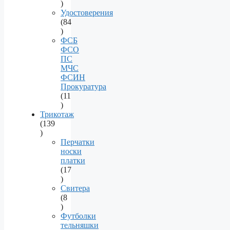
78
products
Удостоверения
84
84
products
ФСБ
ФСО
ПС
МЧС
ФСИН
Прокуратура
11
11
products
Трикотаж
139
139
products
Перчатки
носки
платки
17
17
products
Свитера
8
8
products
Футболки
тельняшки