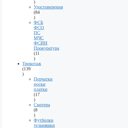
78
products
Удостоверения
84
84
products
ФСБ
ФСО
ПС
МЧС
ФСИН
Прокуратура
11
11
products
Трикотаж
139
139
products
Перчатки
носки
платки
17
17
products
Свитера
8
8
products
Футболки
тельняшки