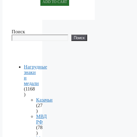
ADD TO CART
Поиск
Поиск
Нагрудные
знаки
и
медали
1168
1168
products
Казачьи
27
27
products
МВД
РФ
78
78