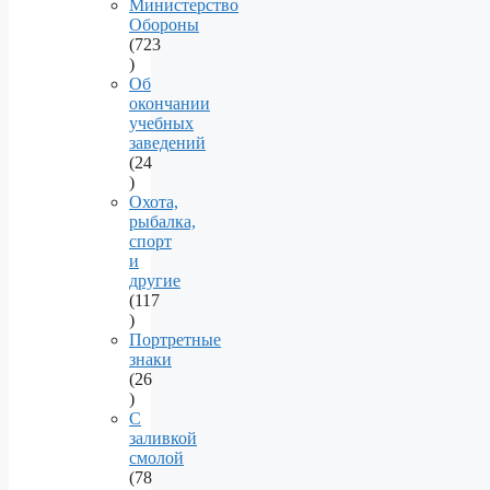
products
Министерство
Обороны
723
723
products
Об
окончании
учебных
заведений
24
24
products
Охота,
рыбалка,
спорт
и
другие
117
117
products
Портретные
знаки
26
26
products
С
заливкой
смолой
78