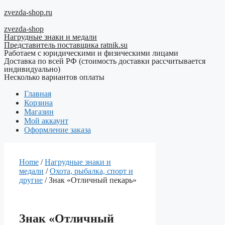
Перейти
zvezda-shop.ru
к
zvezda-shop
содержимому
Нагрудные знаки и медали
Представитель поставщика ratnik.su
Работаем с юридическими и физическими лицами
Доставка по всей РФ (стоимость доставки рассчитывается
индивидуально)
Несколько вариантов оплаты
Главная
Корзина
Магазин
Мой аккаунт
Оформление заказа
Home
/
Нагрудные знаки и
медали
/
Охота, рыбалка, спорт и
другие
/ Знак «Отличный пекарь»
Знак «Отличный