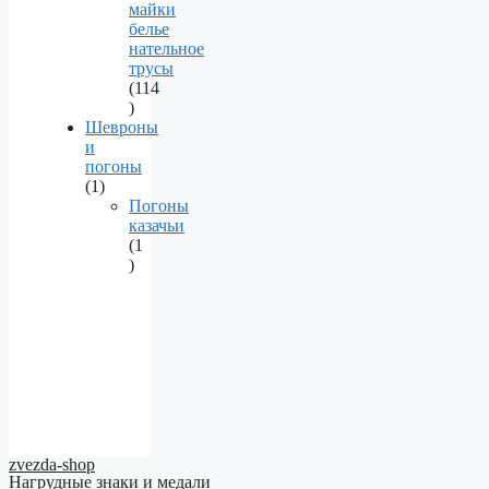
майки
белье
нательное
трусы
114
114
products
Шевроны
и
погоны
1
1
product
Погоны
казачьи
1
1
product
zvezda-shop
Нагрудные знаки и медали