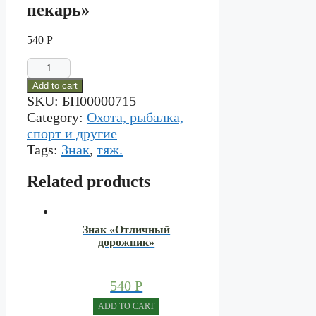
пекарь»
540
Р
Знак
"Отличный
Add to cart
пекарь"
SKU:
БП00000715
quantity
Category:
Охота, рыбалка,
спорт и другие
Tags:
Знак
,
тяж.
Related products
Знак «Отличный
дорожник»
540
Р
ADD TO CART