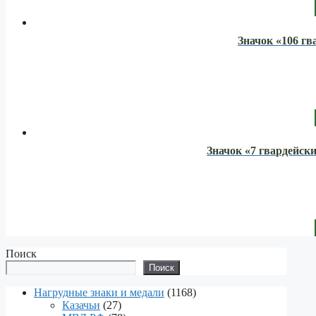
Значок «106 г
Значок «7 гвардейск
Поиск
Поиск
1168
Нагрудные знаки и медали
1168
27
products
Казачьи
27