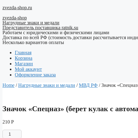
Перейти
zvezda-shop.ru
к
zvezda-shop
содержимому
Нагрудные знаки и медали
Представитель поставщика ratnik.su
Работаем с юридическими и физическими лицами
Доставка по всей РФ (стоимость доставки рассчитывается инд
Несколько вариантов оплаты
Главная
Корзина
Магазин
Мой аккаунт
Оформление заказа
Home
/
Нагрудные знаки и медали
/
МВД РФ
/ Значок «Спецназ»
Значок «Спецназ» (берет кулак с автома
210
Р
Значок
"Спецназ"