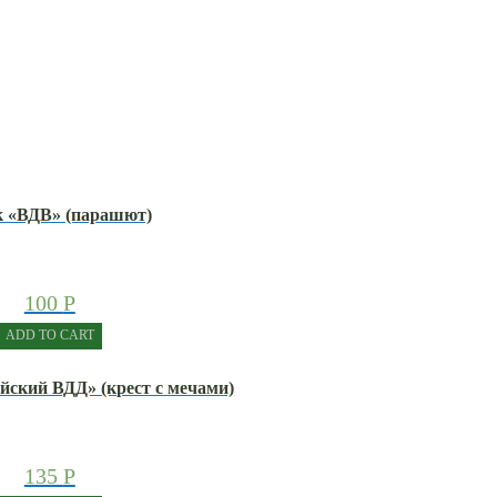
к «ВДВ» (парашют)
100
Р
ADD TO CART
ейский ВДД» (крест с мечами)
135
Р