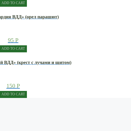
ADD TO CART
вардия ВДД» (орел парашют)
95
Р
ADD TO CART
ий ВДД» (крест с лучами и щитом)
150
Р
ADD TO CART