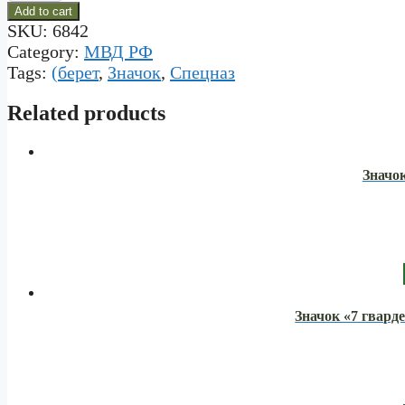
Add to cart
(берет
SKU:
6842
кулак
с
Category:
МВД РФ
автоматом
Tags:
(берет
,
Значок
,
Спецназ
в
венке)
Related products
quantity
Значо
Значок «7 гвард