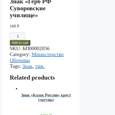
Знак «Герб РФ
Суворовские
училище»
160
Р
Знак
"Герб
Add to cart
РФ
SKU:
БП00002056
Суворовские
училище"
Category:
Министерство
quantity
Обороны
Tags:
Знак
,
тяж.
Related products
Знак «Казак России» крест
(латунь)