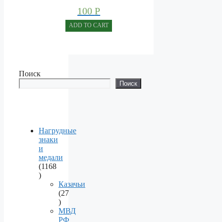
100
Р
ADD TO CART
Поиск
Поиск
Нагрудные
знаки
и
медали
1168
1168
products
Казачьи
27
27
products
МВД
РФ