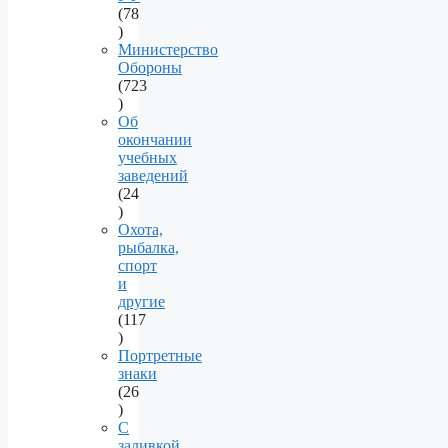
78
78
products
Министерство
Обороны
723
723
products
Об
окончании
учебных
заведений
24
24
products
Охота,
рыбалка,
спорт
и
другие
117
117
products
Портретные
знаки
26
26
products
С
заливкой