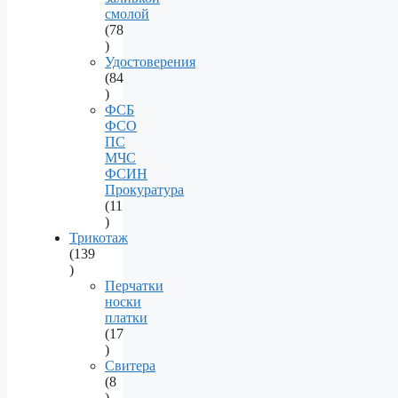
смолой
78
78
products
Удостоверения
84
84
products
ФСБ
ФСО
ПС
МЧС
ФСИН
Прокуратура
11
11
products
Трикотаж
139
139
products
Перчатки
носки
платки
17
17
products
Свитера
8
8