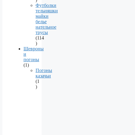
products
Футболки
тельняшки
майки
белье
нательное
трусы
114
114
products
Шевроны
и
погоны
1
1
product
Погоны
казачьи
1
1
product