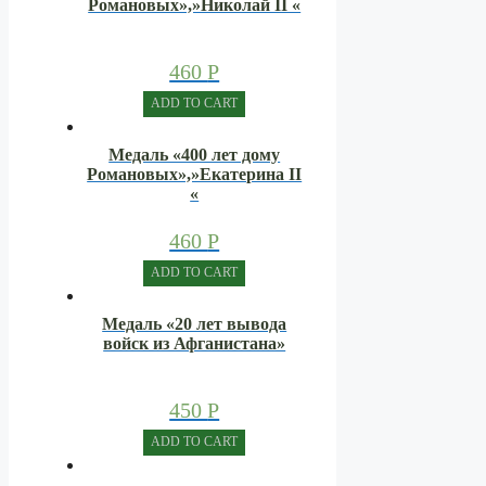
Романовых»,»Николай II «
460
Р
ADD TO CART
Медаль «400 лет дому
Романовых»,»Екатерина II
«
460
Р
ADD TO CART
Медаль «20 лет вывода
войск из Афганистана»
450
Р
ADD TO CART