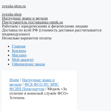
Перейти
zvezda-shop.ru
к
zvezda-shop
содержимому
Нагрудные знаки и медали
Представитель поставщика ratnik.su
Работаем с юридическими и физическими лицами
Доставка по всей РФ (стоимость доставки рассчитывается
индивидуально)
Несколько вариантов оплаты
Главная
Корзина
Магазин
Мой аккаунт
Оформление заказа
Home
/
Нагрудные знаки и
медали
/
ФСБ ФСО ПС МЧС
ФСИН Прокуратура
/ Медаль «За
отличие в воинской службе ФСО»
3степень