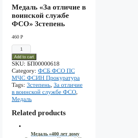
Медаль «За отличие в
воинской службе
ФСО» 3степень
460
Р
Медаль
"За
Add to cart
отличие
SKU:
БП00000618
в
воинской
Category:
ФСБ ФСО ПС
службе
МЧС ФСИН Прокуратура
ФСО"
Tags:
3степень
,
За отличие
3степень
в воинской службе ФСО
,
quantity
Медаль
Related products
Медаль «400 лет дому