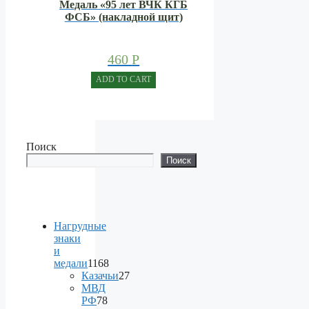
Медаль «95 лет ВЧК КГБ
ФСБ» (накладной щит)
460
Р
ADD TO CART
Поиск
Поиск
Нагрудные
знаки
и
медали
1168
1168
Казачьи
27
products
27
МВД
products
РФ
78