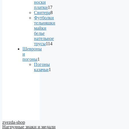
products
носки
платки
17
17
Свитера
8
products
8
Футболки
products
тельняшки
майки
белье
нательное
трусы
114
114
Шевроны
products
и
погоны
1
1
Погоны
product
казачьи
1
1
product
zvezda-shop
Нагрудные знаки и медали